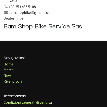
Italia
+39 353 485 5108
bamshopbike@gmail.com
Dealer Tribe
Bam Shop Bike Service Sas
Navigazione
Home
Marchi
News
Rivenditori
Informazioni
Condizioni generali di vendita