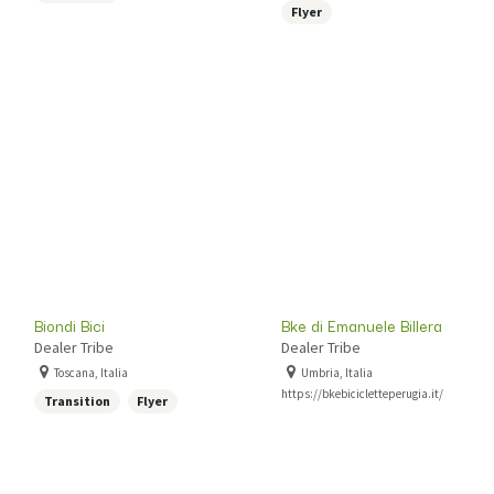
Flyer
Biondi Bici
Bke di Emanuele Billera
Dealer Tribe
Dealer Tribe
Toscana, Italia
Umbria, Italia
https://bkebicicletteperugia.it/
Transition
Flyer