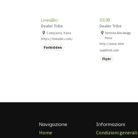
LineaBici
SS38
Dealer Tribe
Dealer Tribe
Campania, Italia
Trentino Alto Adige,
Italia
https://lineabici.com/
http://www.mtb-
Forbidden
suedtirol.com
Flyer
Navigazione
Informazioni
Home
Condizioni generali 