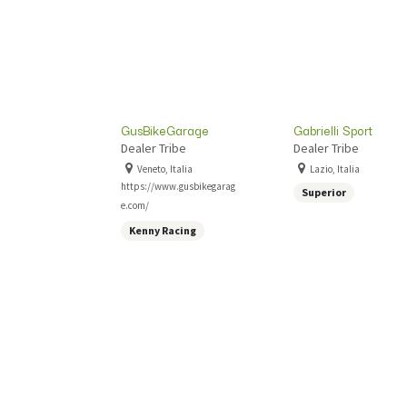
GusBikeGarage
Gabrielli Sport
Dealer Tribe
Dealer Tribe
Veneto, Italia
Lazio, Italia
https://www.gusbikegarag
Superior
e.com/
Kenny Racing