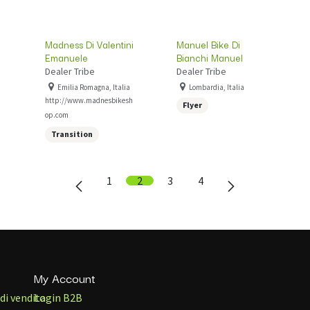
Madness Di Valentini
Manuel Bike Di
Emanuele
Bianchi Manuel
Dealer Tribe
Dealer Tribe
Emilia Romagna, Italia
Lombardia, Italia
http://www.madnesbikesh
Flyer
op.com
Transition
1
2
3
4
My Account
di vendita
Login B2B