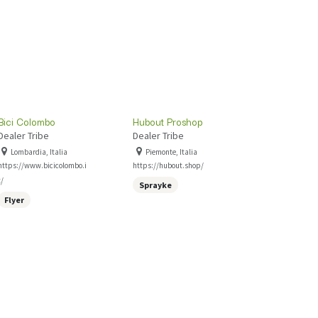
Bici Colombo
Hubout Proshop
Dealer Tribe
Dealer Tribe
Lombardia, Italia
Piemonte, Italia
https://www.bicicolombo.i
https://hubout.shop/
t/
Sprayke
Flyer