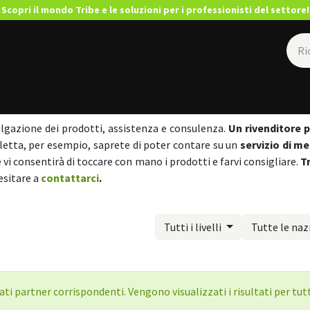
Scopri il mondo Tribe e le soluzioni per i professionisti del settore!
Rivenditori
ulgazione dei prodotti, assistenza e consulenza.
Un rivenditore 
cicletta, per esempio, saprete di poter contare su un
servizio di m
e vi consentirà di toccare con mano i prodotti e farvi consigliare.
T
esitare a
contattarci
.
Tutti i livelli
Tutte le naz
ti partner corrispondenti. Vengono visualizzati i risultati per tutti