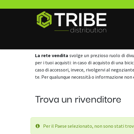
Passa al contenuto
Home
Marchi
News
Richiedi accesso B2B
La rete vendita
svolge un prezioso ruolo di div
per i tuoi acquisti: in caso di acquisto di una bi
caso di accessori, invece, rivolgervi al negoziant
te. Per qualunque necessità o informazione non 
Trova un rivenditore
Per il Paese selezionato, non sono stati trova