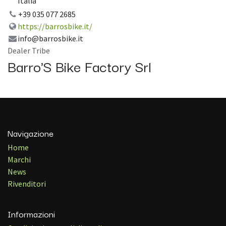
Italia
+39 035 077 2685
https://barrosbike.it/
info@barrosbike.it
Dealer Tribe
Barro'S Bike Factory Srl
Navigazione
Home
Marchi
News
Rivenditori
Informazioni