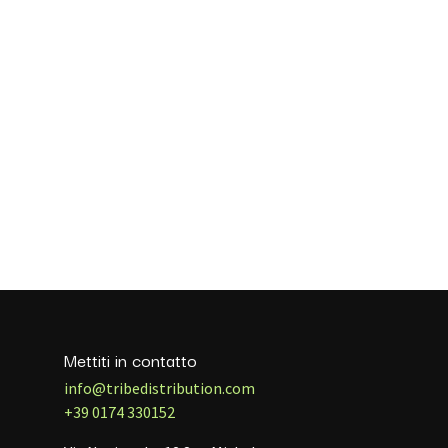
Mettiti in contatto
info@tribedistribution.com
+39 0174 330152