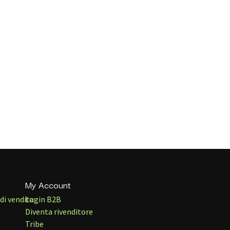
My Account
di vendita
Login B2B
Diventa rivenditore
Tribe