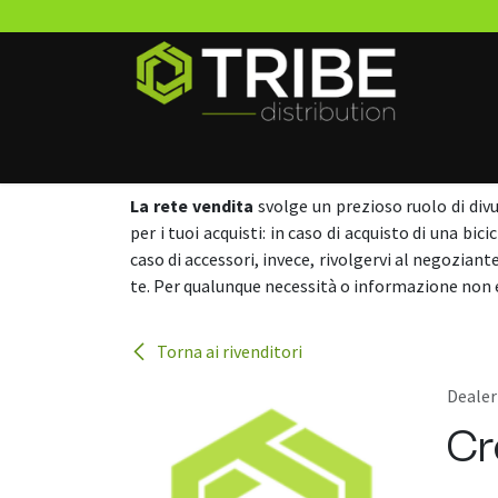
Passa al contenuto
Home
Marchi
News
Richiedi accesso B2B
La rete vendita
svolge un prezioso ruolo di div
per i tuoi acquisti: in caso di acquisto di una bi
caso di accessori, invece, rivolgervi al negoziant
te. Per qualunque necessità o informazione non 
Torna ai rivenditori
Dealer
Cr