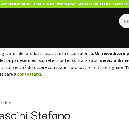
Scopri il mondo Tribe e le soluzioni per i professionisti del settore!
Rivenditori
ulgazione dei prodotti, assistenza e consulenza.
Un rivenditore 
cicletta, per esempio, saprete di poter contare su un
servizio di m
e vi consentirà di toccare con mano i prodotti e farvi consigliare.
T
esitare a
contattarci
.
 Tribe
escini Stefano